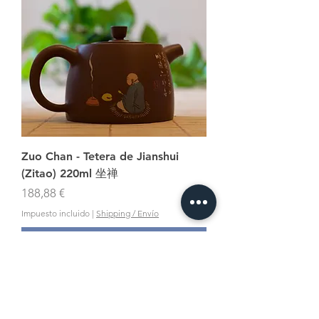
Zuo Chan - Tetera de Jianshui
(Zitao) 220ml 坐禅
Precio
188,88 €
Impuesto incluido
|
Shipping / Envío
Agregar al carrito