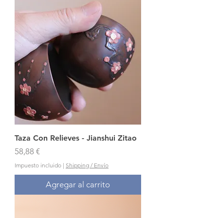
Taza Con Relieves - Jianshui Zitao
Precio
58,88 €
Impuesto incluido
|
Shipping / Envío
Agregar al carrito