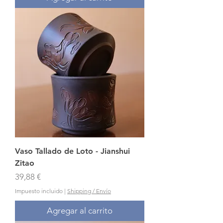
Vaso Tallado de Loto - Jianshui
Zitao
Precio
39,88 €
Impuesto incluido
|
Shipping / Envío
Agregar al carrito