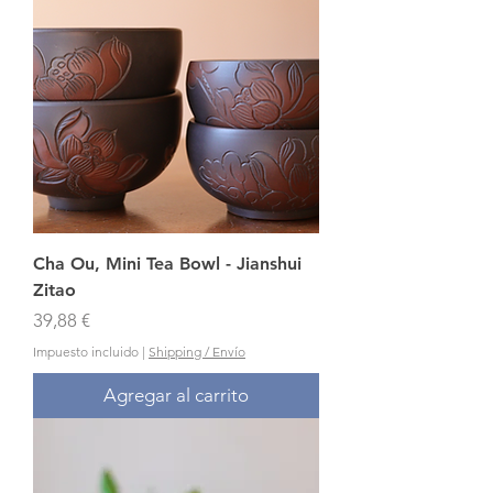
Cha Ou, Mini Tea Bowl - Jianshui
Zitao
Precio
39,88 €
Impuesto incluido
|
Shipping / Envío
Agregar al carrito