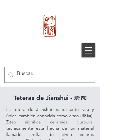
心 安 处
Xin An Chu
®
Teteras de Jianshui -
紫陶
La tetera de Jianshui es bastante rara y
única, también conocida como Zitao (
).
紫陶
Zitao significa cerámica púrpura,
técnicamente está hecha de un material
llamado arcilla de cinco colores