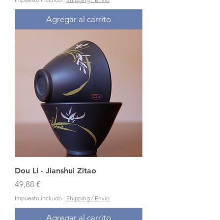
Agregar al carrito
Dou Li - Jianshui Zitao
Precio
49,88 €
Impuesto incluido
|
Shipping / Envío
Agregar al carrito