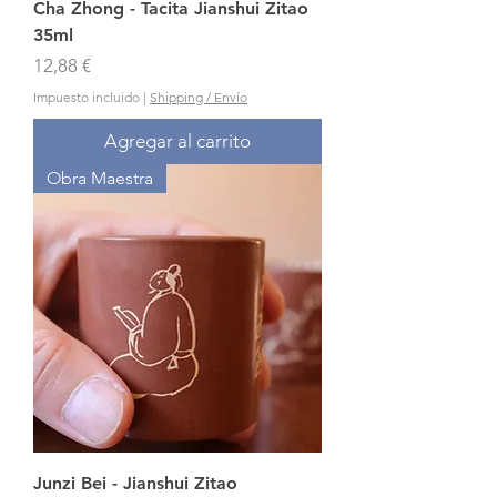
Cha Zhong - Tacita Jianshui Zitao
35ml
Precio
12,88 €
Impuesto incluido
|
Shipping / Envío
Agregar al carrito
Obra Maestra
Junzi Bei - Jianshui Zitao