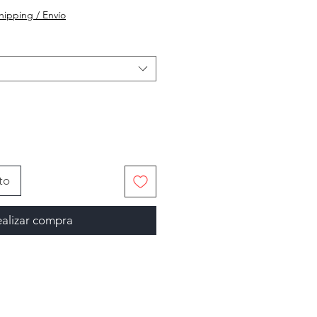
hipping / Envío
a
to
alizar compra