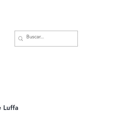
Iniciar sesión
 Luffa
o