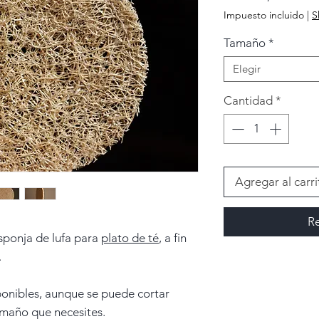
de
Impuesto incluido
|
S
ofert
Tamaño
*
Elegir
Cantidad
*
Agregar al carri
Re
sponja de lufa para
plato de té
, a fin
.
onibles, aunque se puede cortar
tamaño que necesites.