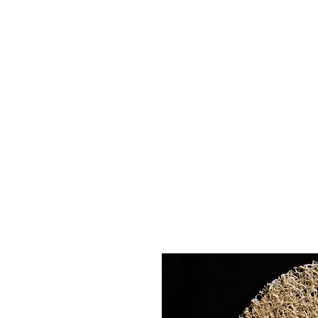
Inicio
Selección
Tés
Utensilios
Blo