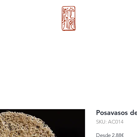
心 安 处
g
Nosotros
>>
Xin An Chu
®
Posavasos de
SKU: AC014
Preci
Desde
2,88€