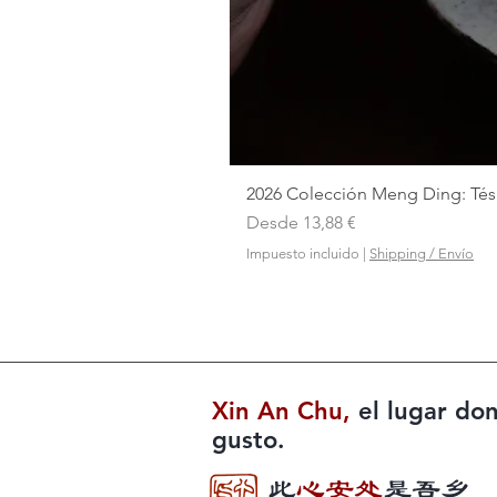
2026 Colección Meng Ding: Tés 
Precio de oferta
Desde
13,88 €
Impuesto incluido
|
Shipping / Envío
Xin An Chu
,
el lugar do
gusto.
此
心安处
是吾乡