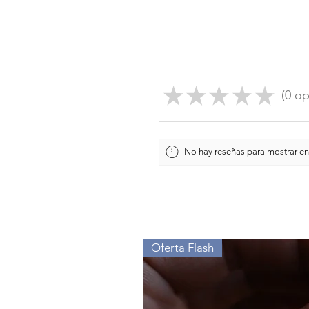
★
★
★
★
★
0
op
0
No hay reseñas para mostrar en
Oferta Flash