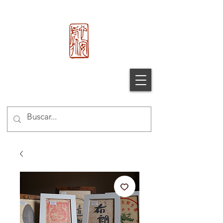
心 安 处
Xin An Chu
®