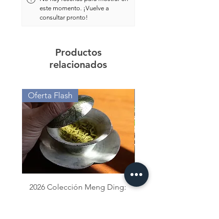
este momento. ¡Vuelve a
consultar pronto!
Productos
relacionados
Oferta Flash
Oferta de Valor
2026 Colección Meng Ding:
Yancha Pack - Gran
Tés Amarillos y Verdes
Selección Lao Cong S
Xian
Precio de oferta
Desde
13,88 €