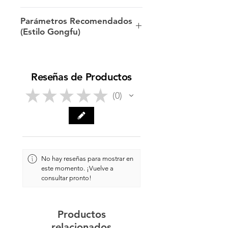
Producción: 2006 & 2008
Parámetros Recomendados
(Estilo Gongfu)
Origen: Yunnan
6-8g/100ml/100ºC
En Almacén Privado: 2009 -
Lavado; infusiones rápidas 3-5s;
Reseñas de Productos
2023
aumentar el tiempo de infusión
a medida que el sabor comience
★
★
★
★
★
0
0
Fecha de Lanzamiento: 12 de
a suavizarse.
febrero, 2026
No hay reseñas para mostrar en
este momento. ¡Vuelve a
consultar pronto!
Productos
relacionados