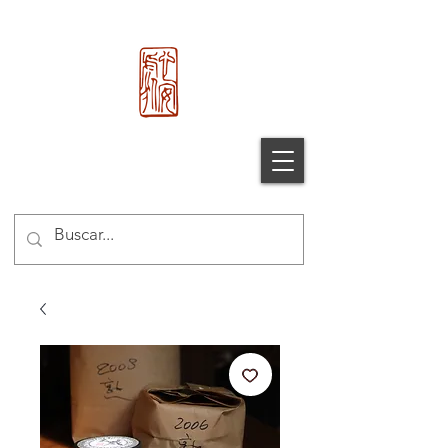
心 安 处
Xin An Chu
®