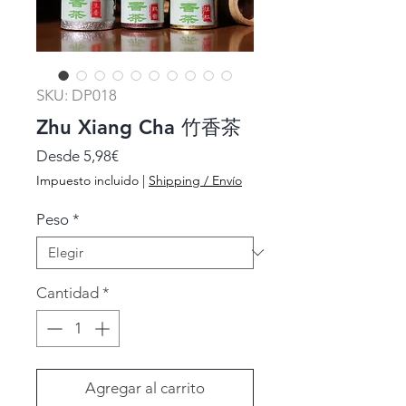
SKU: DP018
Zhu Xiang Cha 竹香茶
Precio
Desde
5,98€
de
Impuesto incluido
|
Shipping / Envío
oferta
Peso
*
Cantidad
*
Agregar al carrito