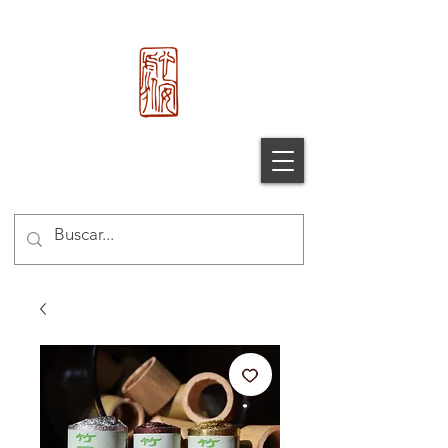
心 安 处
Xin An Chu
®