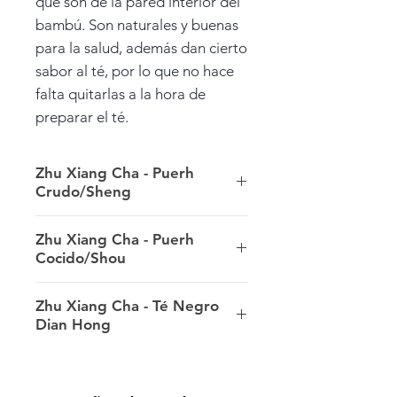
que son de la pared interior del
bambú. Son naturales y buenas
para la salud, además dan cierto
sabor al té, por lo que no hace
falta quitarlas a la hora de
preparar el té.
Zhu Xiang Cha - Puerh
Crudo/Sheng
Como un té de otoño, es un
Zhu Xiang Cha - Puerh
poco más suave que muchos tés
Cocido/Shou
de primavera, aportando un
jugoso licor rico en sabores y
Es una buena opción para beber
Zhu Xiang Cha - Té Negro
aromas, con un buen equilibrio
a diario, con mucha dulzura y
Dian Hong
entre el dulzor, el amargor y la
notas a arroz en el licor suave, y
astringencia.
unas notas agradables a madera
Este té tiene las notas típicas del
en las hojas mojadas. Debido a
Dian Hong, a miel, tanto en el