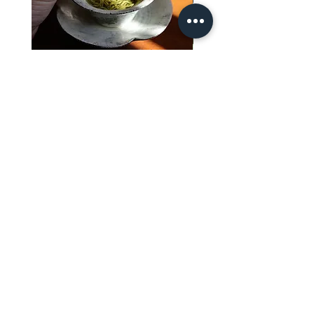
2026 Colección Meng Ding:
Yancha Pack - Gran
Tés Amarillos y Verdes
Selección Lao Cong S
Xian
Precio de oferta
Desde
13,88 €
Precio de oferta
Desde
Impuesto incluido
|
Shipping / Envío
Impuesto incluido
Shipping / Envío
Agregar al carrito
Xin An Chu
,
el lugar donde
te sientes a gusto.