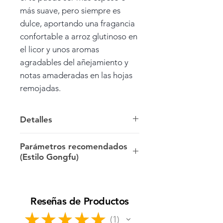
más suave, pero siempre es
dulce, aportando una fragancia
confortable a arroz glutinoso en
el licor y unos aromas
agradables del añejamiento y
notas amaderadas en las hojas
remojadas.
Detalles
Peso: 100g
Parámetros recomendados
(Estilo Gongfu)
Cosecha: primavera temprana
del 2010, Qiaomu.
7g/100ml/100ºC/5-15s
Reseñas de Productos
Origen: Menghai >>
Xishuangbanna >> Yunnan.
★
★
★
★
★
1
1