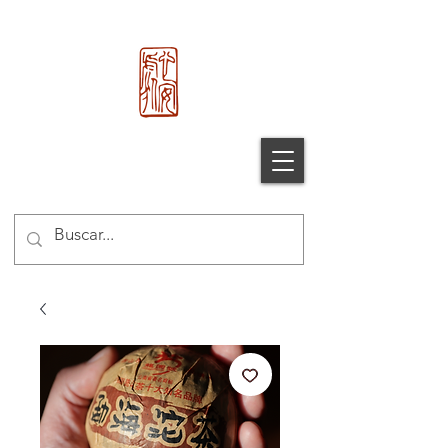
心 安 处
Xin An Chu
®