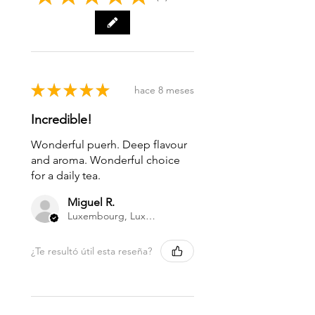
★
★
★
★
★
hace 8 meses
Incredible!
Wonderful puerh. Deep flavour
and aroma. Wonderful choice
for a daily tea.
Miguel R.
Luxembourg, Luxembourg
¿Te resultó útil esta reseña?