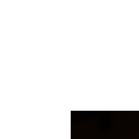
Inicio
Selección
Tés
Utensilios
Blo