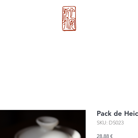
心 安 处
g
Nosotros
>>
Xin An Chu
®
Pack de Hei
SKU: DS023
Precio
28,88 €