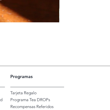
Yancha Pack - Gran Selecc
Precio de oferta
Desde
46,88 €
Impuesto incluido
|
Shipping / En
Programas
Tarjeta Regalo
ad
Programa Tea DROPs
Recompensas Referidos