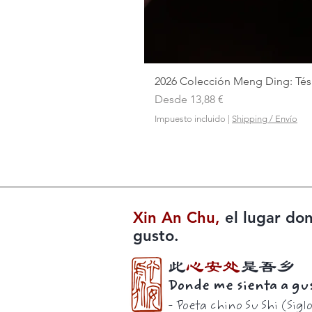
2026 Colección Meng Ding: Tés 
Precio de oferta
Desde
13,88 €
Impuesto incluido
|
Shipping / Envío
Xin An Chu
,
el lugar do
gusto.
此
心安处
是吾乡
Donde me sienta a gust
- Poeta chino Su Shi (S
igl