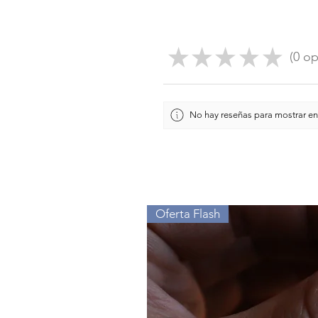
★
★
★
★
★
0
op
0
No hay reseñas para mostrar en
Oferta Flash