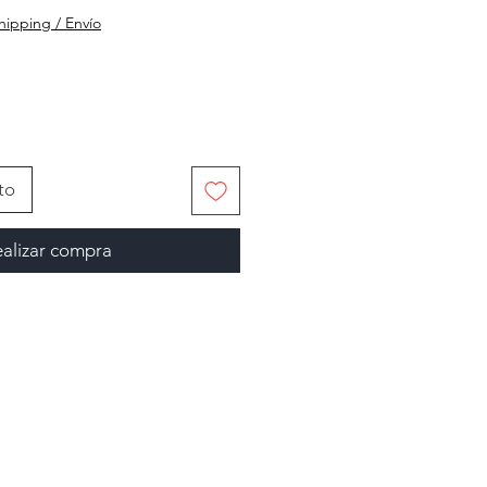
hipping / Envío
to
alizar compra