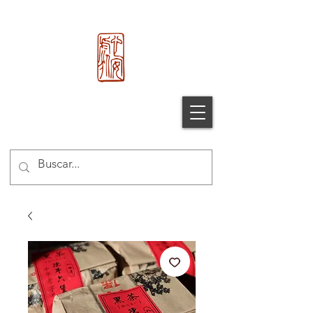
心 安 处
Xin An Chu
®