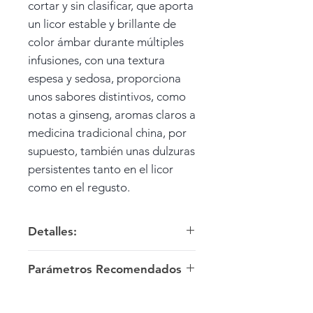
cortar y sin clasificar, que aporta
un licor estable y brillante de
color ámbar durante múltiples
infusiones, con una textura
espesa y sedosa, proporciona
unos sabores distintivos, como
notas a ginseng, aromas claros a
medicina tradicional china, por
supuesto, también unas dulzuras
persistentes tanto en el licor
como en el regusto.
Detalles:
Productor: San He (Tres Grullas)
Parámetros Recomendados
/ Fábrica de Té Wuzhou.
Estilo Gongfu
Cosecha: desconocida (1980s),