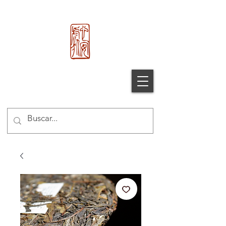
心 安 处
Xin An Chu
®