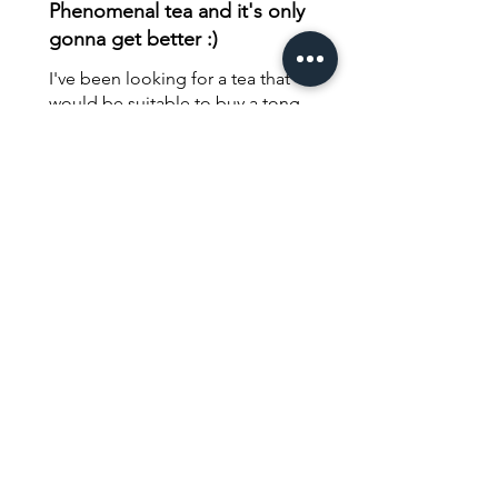
Phenomenal tea and it's only
gonna get better :)
I've been looking for a tea that
would be suitable to buy a tong
of for the first time. I had only
ever bought single tea cakes or
even smaller samples before. I
finally ...
MOSTRAR MÁS
Abigail T.
Delft, Netherlands
¿Te resultó útil esta reseña?
Productos
relacionados