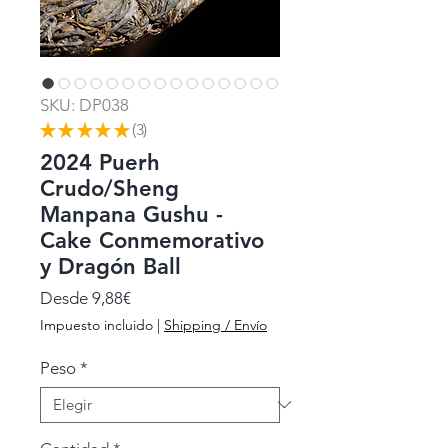
SKU: DP038
★
★
★
★
★
3
3
2024 Puerh
Crudo/Sheng
Manpana Gushu -
Cake Conmemorativo
y Dragón Ball
Precio
Desde
9,88€
de
Impuesto incluido
|
Shipping / Envío
oferta
Peso
*