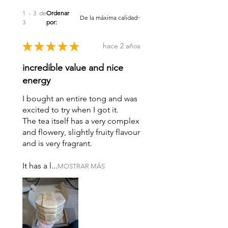
1 - 3 de
Ordenar
3
por:
★
★
★
★
★
hace 2 años
incredible value and nice
energy
I bought an entire tong and was
excited to try when I got it.
The tea itself has a very complex
and flowery, slightly fruity flavour
and is very fragrant.
It has a l...
MOSTRAR MÁS