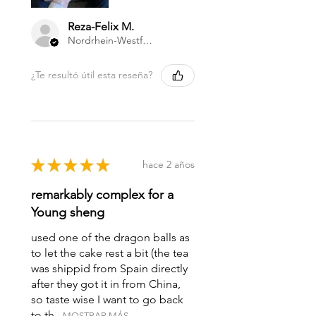
Reza-Felix M.
Nordrhein-Westfalen, Germany
¿Te resultó útil esta reseña?
★
★
★
★
★
hace 2 años
remarkably complex for a
Young sheng
used one of the dragon balls as
to let the cake rest a bit (the tea
was shippid from Spain directly
after they got it in from China,
so taste wise I want to go back
to th...
MOSTRAR MÁS