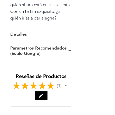
quien ahora está en sus sesenta.
Con un té tan exquisito, ¿a
quién irías a dar alegría?
Detalles
Peso: 25g en lata
Parámetros Recomendados
(Estilo Gongfu)
Origen: Miao Wan >> Tongmu
Guan >> Wuyi >> Fujian
5g/100ml/95ºC
Reseñas de Productos
Cosecha: primavera de 2024
★
★
★
★
★
1
1
Fecha de Lanzamiento: 25 de
junio, 2024