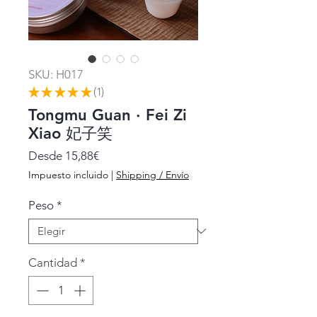
SKU: H017
★
★
★
★
★
1
1
Tongmu Guan · Fei Zi
Xiao 妃子笑
Precio
Desde
15,88€
de
Impuesto incluido
|
Shipping / Envío
oferta
Peso
*
Cantidad
*