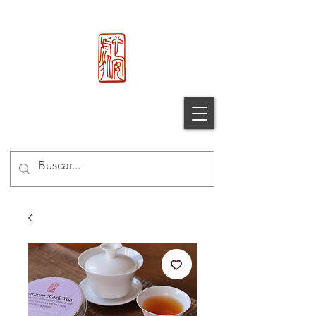
心 安 处
Xin An Chu
®