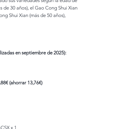
cado sus variedades según la edad de
os de 30 años), el Gao Cong Shui Xian
Cong Shui Xian (más de 50 años),
lizadas en septiembre de 2025):
88€ (ahorrar 13,76€)
GCSX
x 1