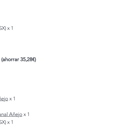
X) x 1
(ahorrar 35,28€)
ñejo
x 1
anal Añejo
x 1
X) x 1