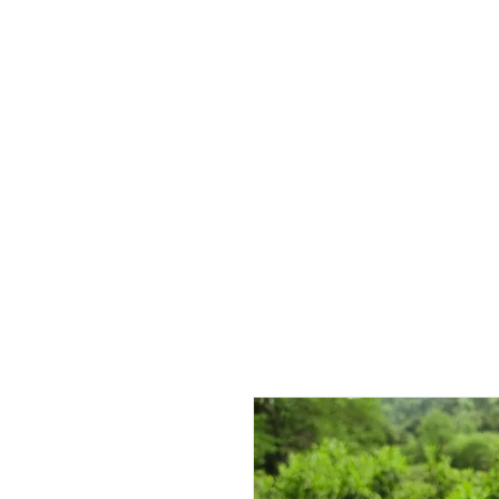
Inicio
Selección
Tés
Utensilios
Blo