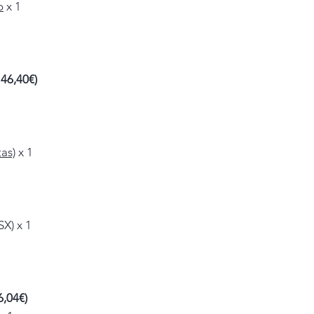
o
x 1
 46,40€)
as)
x 1
X) x 1
6,04€)