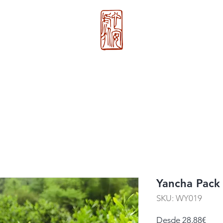
心 安 处
g
Nosotros
>>
Xin An Chu
®
Yancha Pack 
SKU: WY019
Prec
Desde
28,88€