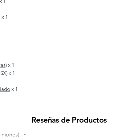
x 1
)
x 1
as)
x 1
SX) x 1
miado
x 1
Reseñas de Productos
iniones