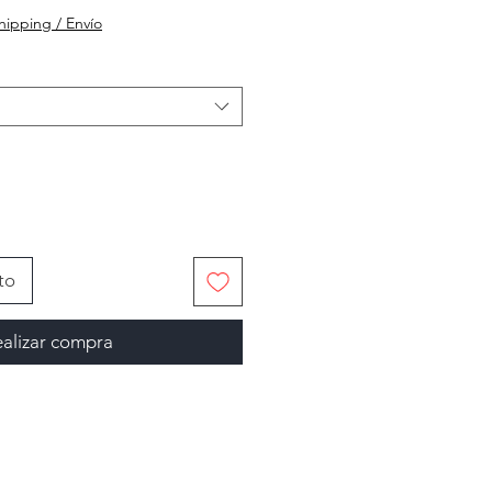
hipping / Envío
ta
to
alizar compra